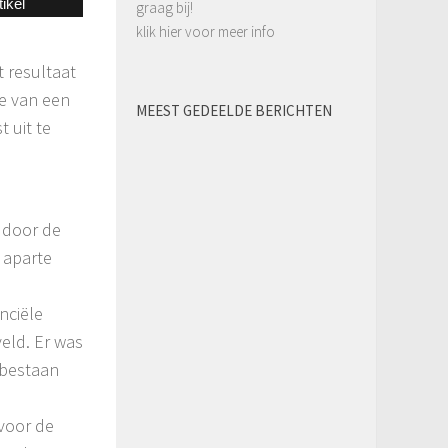
tikel
graag bij!
klik hier voor meer info
t resultaat
ie van een
MEEST GEDEELDE BERICHTEN
 uit te
s door de
 aparte
nciële
veld. Er was
 bestaan
voor de