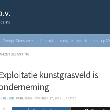
Overige Diensten
Contact
Aangifte Inkomstenbelasting 2
OMZETBELASTING
Exploitatie kunstgrasveld is
onderneming
BY
BEHEER
· PUBLISHED
NOVEMBER 27, 2013
· UPDATED
0