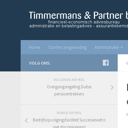
Home
Starters begeleiding
Administratie
VOLG ONS:
VOLGENDE ARTIKEL
Overgangsregeling Duitse
pensioentrekkers
VORIGE ARTIKEL
Bedrijfsopvolgingsfaciliteit Successiewet is
niet discriminerend