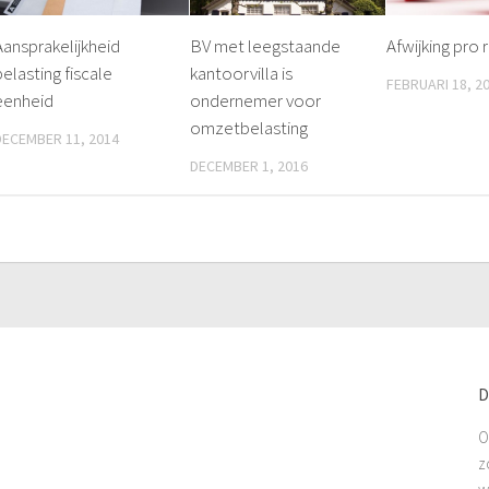
Aansprakelijkheid
BV met leegstaande
Afwijking pro r
belasting fiscale
kantoorvilla is
FEBRUARI 18, 2
eenheid
ondernemer voor
omzetbelasting
DECEMBER 11, 2014
DECEMBER 1, 2016
D
O
z