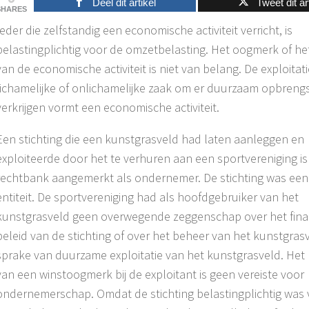
Deel dit artikel
Tweet dit ar
SHARES
Ieder die zelfstandig een economische activiteit verricht, is
belastingplichtig voor de omzetbelasting. Het oogmerk of he
van de economische activiteit is niet van belang. De exploitat
lichamelijke of onlichamelijke zaak om er duurzaam opbrengst
verkrijgen vormt een economische activiteit.
Een stichting die een kunstgrasveld had laten aanleggen en
exploiteerde door het te verhuren aan een sportvereniging i
rechtbank aangemerkt als ondernemer. De stichting was een
entiteit. De sportvereniging had als hoofdgebruiker van het
kunstgrasveld geen overwegende zeggenschap over het fina
beleid van de stichting of over het beheer van het kunstgras
sprake van duurzame exploitatie van het kunstgrasveld. Het
van een winstoogmerk bij de exploitant is geen vereiste voor
ondernemerschap. Omdat de stichting belastingplichtig was 