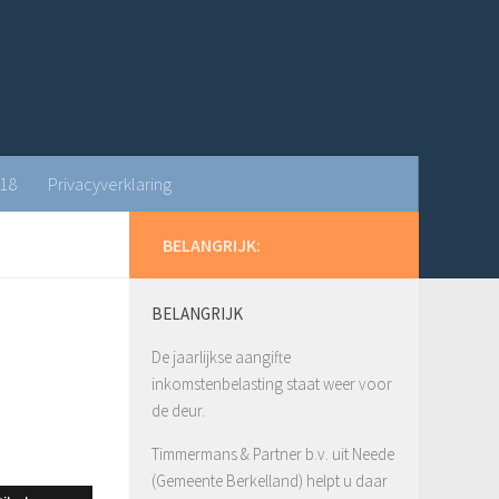
018
Privacyverklaring
BELANGRIJK:
BELANGRIJK
De jaarlijkse aangifte
inkomstenbelasting staat weer voor
de deur.
Timmermans & Partner b.v. uit Neede
(Gemeente Berkelland) helpt u daar