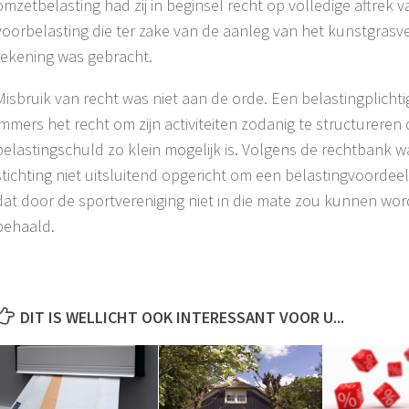
omzetbelasting had zij in beginsel recht op volledige aftrek 
voorbelasting die ter zake van de aanleg van het kunstgrasve
rekening was gebracht.
Misbruik van recht was niet aan de orde. Een belastingplichti
immers het recht om zijn activiteiten zodanig te structureren d
belastingschuld zo klein mogelijk is. Volgens de rechtbank w
stichting niet uitsluitend opgericht om een belastingvoordee
dat door de sportvereniging niet in die mate zou kunnen wo
behaald.
DIT IS WELLICHT OOK INTERESSANT VOOR U...