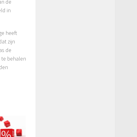
van de
ld in
ge heeft
at zijn
as de
l te behalen
rden