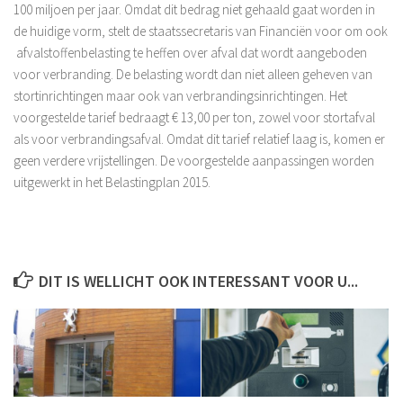
100 miljoen per jaar. Omdat dit bedrag niet gehaald gaat worden in
Overige Diensten
de huidige vorm, stelt de staatssecretaris van Financiën voor om ook
Financiële analyses
afvalstoffenbelasting te heffen over afval dat wordt aangeboden
voor verbranding. De belasting wordt dan niet alleen geheven van
Verzekeringen
stortinrichtingen maar ook van verbrandingsinrichtingen. Het
Contact
voorgestelde tarief bedraagt € 13,00 per ton, zowel voor stortafval
als voor verbrandingsafval. Omdat dit tarief relatief laag is, komen er
Aangifte Inkomstenbelasting 2018
geen verdere vrijstellingen. De voorgestelde aanpassingen worden
Privacyverklaring
uitgewerkt in het Belastingplan 2015.
DIT IS WELLICHT OOK INTERESSANT VOOR U...