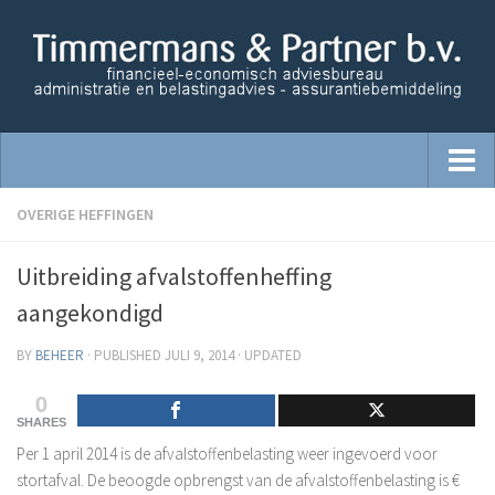
Home
OVERIGE HEFFINGEN
Starters begeleiding
Uitbreiding afvalstoffenheffing
Administratie
aangekondigd
Advisering
BY
BEHEER
· PUBLISHED
JULI 9, 2014
· UPDATED
Belastingzaken
0
Financiële dienstverlening
SHARES
Opzetten financiële administratie
Per 1 april 2014 is de afvalstoffenbelasting weer ingevoerd voor
Salaris Administratie
stortafval. De beoogde opbrengst van de afvalstoffenbelasting is €