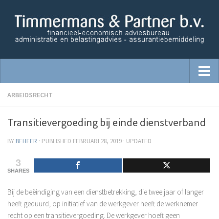
Home
ARBEIDSRECHT
Starters begeleiding
Transitievergoeding bij einde dienstverband
Administratie
BY
BEHEER
· PUBLISHED
FEBRUARI 28, 2019
· UPDATED
Advisering
3
Belastingzaken
SHARES
Financiële dienstverlening
Bij de beëindiging van een dienstbetrekking, die twee jaar of langer
Opzetten financiële administratie
heeft geduurd, op initiatief van de werkgever heeft de werknemer
Salaris Administratie
recht op een transitievergoeding. De werkgever hoeft geen