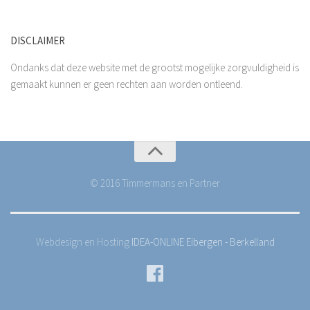
DISCLAIMER
Ondanks dat deze website met de grootst mogelijke zorgvuldigheid is
gemaakt kunnen er geen rechten aan worden ontleend.
© 2016 Timmermans en Partner
Webdesign en Hosting
IDEA-ONLINE Eibergen - Berkelland