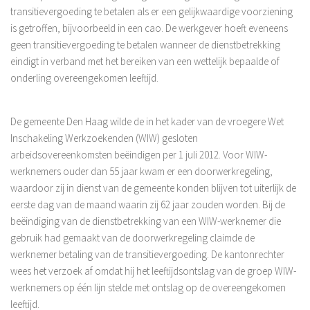
transitievergoeding te betalen als er een gelijkwaardige voorziening
Overige Diensten
is getroffen, bijvoorbeeld in een cao. De werkgever hoeft eveneens
Financiële analyses
geen transitievergoeding te betalen wanneer de dienstbetrekking
Verzekeringen
eindigt in verband met het bereiken van een wettelijk bepaalde of
onderling overeengekomen leeftijd.
Contact
Aangifte Inkomstenbelasting 2018
De gemeente Den Haag wilde de in het kader van de vroegere Wet
Privacyverklaring
Inschakeling Werkzoekenden (WIW) gesloten
arbeidsovereenkomsten beëindigen per 1 juli 2012. Voor WIW-
werknemers ouder dan 55 jaar kwam er een doorwerkregeling,
waardoor zij in dienst van de gemeente konden blijven tot uiterlijk de
eerste dag van de maand waarin zij 62 jaar zouden worden. Bij de
beëindiging van de dienstbetrekking van een WIW-werknemer die
gebruik had gemaakt van de doorwerkregeling claimde de
werknemer betaling van de transitievergoeding. De kantonrechter
wees het verzoek af omdat hij het leeftijdsontslag van de groep WIW-
werknemers op één lijn stelde met ontslag op de overeengekomen
leeftijd.