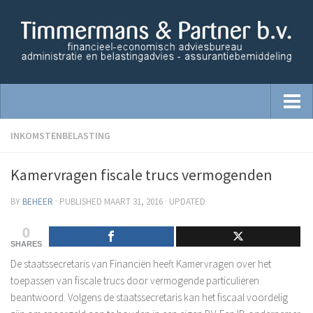
Home
INKOMSTENBELASTING
Starters begeleiding
Kamervragen fiscale trucs vermogenden
Administratie
BY
BEHEER
· PUBLISHED
MAART 31, 2016
· UPDATED
Advisering
0
Belastingzaken
SHARES
Financiële dienstverlening
De staatssecretaris van Financiën heeft Kamervragen over het
Opzetten financiële administratie
toepassen van fiscale trucs door vermogende particulieren
beantwoord. Volgens de staatssecretaris kan het fiscaal voordelig
Salaris Administratie