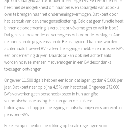
zijn om spaargeld aan te houden in een eigen BV. Een IB-ondernemer
Overige Diensten
heeft niet de mogelijkheid om naar believen spaargeld vanuit box 3
over te brengen naar het ondernemingsvermogen. Dat komt door
Financiële analyses
het leerstuk van de vermogensetikettering. Geld dat geen functie heeft
Verzekeringen
binnen de onderneming is verplicht privévermogen en valt in box 3.
Contact
Dat geld valt ook onder de vermogenstoets voor de toeslagen. Aan
de hand van de gegevens van de Belastingdienst kan niet worden
Aangifte Inkomstenbelasting 2018
achterhaald hoeveel BV‘s alleen beleggingen hebben en hoeveel BV’s
een onderneming drijven. Daardoor kan ook niet achterhaald
Privacyverklaring
worden hoeveel mensen met vermogen in een BV desondanks
toeslagen ontvangen.
Ongeveer 11.500 dga’s hebben een loon dat lager ligt dan € 5.000 per
jaar. Dat komt neer op bijna 4,5 % van het totaal. Ongeveer 272.000
BV’s verwerken geen personeelskosten in hun aangifte
vennootschapsbelasting. Het kan gaan om zuivere
holdingmaatschappijen, beleggingsmaatschappijen en stamrecht- of
pensioen-BV’s.
Enkele vragen hebben betrekking op fiscale regelingen voor