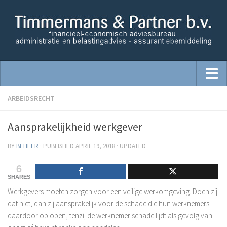
Home
ARBEIDSRECHT
Starters begeleiding
Aansprakelijkheid werkgever
Administratie
BY
BEHEER
· PUBLISHED
APRIL 19, 2018
· UPDATED
Advisering
6
Belastingzaken
SHARES
Financiële dienstverlening
Werkgevers moeten zorgen voor een veilige werkomgeving. Doen zij
Opzetten financiële administratie
dat niet, dan zij aansprakelijk voor de schade die hun werknemers
daardoor oplopen, tenzij de werknemer schade lijdt als gevolg van
Salaris Administratie