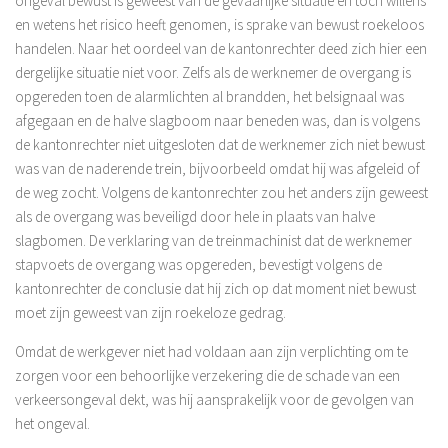
ongeval bewust is geweest van de gevaarlijke situatie en tóch willens
en wetens het risico heeft genomen, is sprake van bewust roekeloos
handelen. Naar het oordeel van de kantonrechter deed zich hier een
dergelijke situatie niet voor. Zelfs als de werknemer de overgang is
opgereden toen de alarmlichten al brandden, het belsignaal was
afgegaan en de halve slagboom naar beneden was, dan is volgens
de kantonrechter niet uitgesloten dat de werknemer zich niet bewust
was van de naderende trein, bijvoorbeeld omdat hij was afgeleid of
de weg zocht. Volgens de kantonrechter zou het anders zijn geweest
als de overgang was beveiligd door hele in plaats van halve
slagbomen. De verklaring van de treinmachinist dat de werknemer
stapvoets de overgang was opgereden, bevestigt volgens de
kantonrechter de conclusie dat hij zich op dat moment niet bewust
moet zijn geweest van zijn roekeloze gedrag.
Omdat de werkgever niet had voldaan aan zijn verplichting om te
zorgen voor een behoorlijke verzekering die de schade van een
verkeersongeval dekt, was hij aansprakelijk voor de gevolgen van
het ongeval.