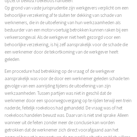
opzet of bewust roekeloos handelen.
Overige Diensten
Op grond van vaste jurisprudentie zijn werkgevers verplicht om een
behoorlijke verzekering af te sluiten ter dekking van schade van
Financiële analyses
werknemers, die in de uitoefening van hun werkzaamheden als
Verzekeringen
bestuurder van een motorvoertuig betrokken kunnen raken bij een
Contact
verkeersongeval. Als de werkgever niet heeft gezorgd voor een
behoorlijke verzekering, is hij zelf aansprakelijk voor de schade die
Aangifte Inkomstenbelasting 2018
een werknemer door de tekortkoming van de werkgever heeft
geleden.
Privacyverklaring
Een procedure had betrekking op de vraag of de werkgever
aansprakelijk was voor de door een werknemer geleden schade ten
gevolge van een aanrijding tijdens de uitoefening van zijn
werkzaamheden. Tussen partijen was niet in geschil dat de
werknemer door een spoorwegovergang op te rijden terwijl een trein
naderde, feitelijk roekeloos had gehandeld. De vraag was of het
roekeloos handelen bewust was. Daarvan is niet snel sprake. Alleen
wanneer uit de feiten zonder meer de conclusie kan worden
getrokken dat de werknemer zich direct voorafgaand aan het